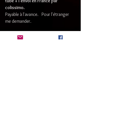
tube + l'envoi en France par
colissimo.
Payable à l'avance. Pour l'étranger
me demander.
Mon Panier
Nous acceptons également le Paiement hors
ligne par Carte bleue/visa selon nos
instructions. Transaction sécurisée
© 2021 I Par Bernard Allegretti I
www.bernard-photographie06.com
I
Politique de Confidentialité I
Conditions Générales d'utilisation de ce site web I
I Mentions légales I
SIRET
428.877.229.00040
CMA 06
Do Not Sell My Personal Information