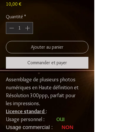
Prix
10,00 €
Quantité
*
Ajouter au panier
Commander et payer
Assemblage de plusieurs photos
numériques en Haute définition et
Résolution 300ppp, parfait pour
les impressions.
Licence standard
:
Usage personnel :
OUI
Usage commercial :
NON