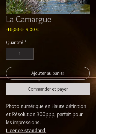
La Camargue
Prix
Prix
 10,00 € 
9,00 €
original
promotionnel
Quantité
*
Ajouter au panier
Commander et payer
Photo numérique en Haute définition
et Résolution 300ppp, parfait pour
les impressions.
Licence standard
: