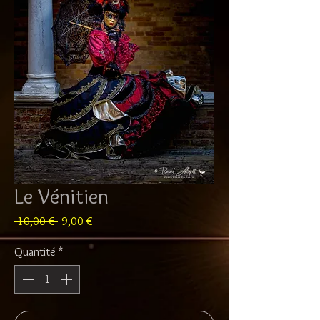
Le Vénitien
Prix
Prix
 10,00 € 
9,00 €
original
promotionnel
Quantité
*