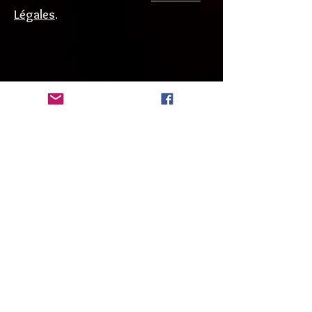
Légales
.
Mon Panier
Nous acceptons également le Paiement hors
ligne par Carte bleue/visa selon nos
instructions. Transaction sécurisée
© 2021 I Par Bernard Allegretti I
www.bernard-photographie06.com
I
Politique de Confidentialité I
Conditions Générales d'utilisation de ce site web I
I Mentions légales I
SIRET
428.877.229.00040
CMA 06
Do Not Sell My Personal Information