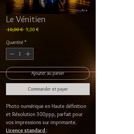
Le Vénitien
Prix
Prix
 10,00 € 
9,00 €
original
promotionnel
Quantité
*
Ajouter au panier
Commander et payer
Photo numérique en Haute définition
et Résolution 300ppp, parfait pour
vos impressions sur imprimante.
Licence standard
: